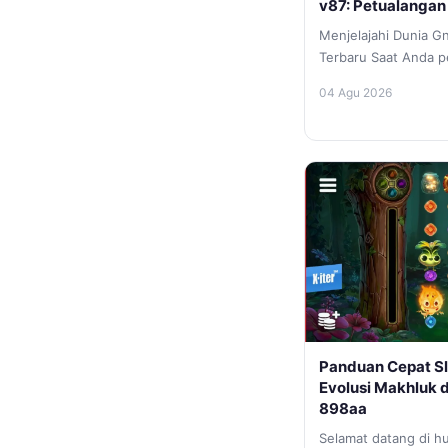
v87: Petualangan 
Menjelajahi Dunia G
Terbaru Saat Anda 
Gold, hal yang mungk
04 Agu 2026
Panduan Cepat Slo
Evolusi Makhluk 
898aa
Selamat datang di h