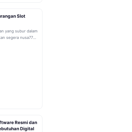
urangan Slot
an yang subur dalam
kan segera nusa77
aan yang tenang...
ftware Resmi dan
butuhan Digital