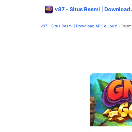
v87 - Situs Resmi | Download
v87 - Situs Resmi | Download APK & Login
›
Resm