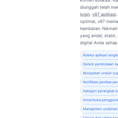
diunggah telah me
login
.
v87 aplikasi
optimal, v87 memas
hambatan. Nikmati
yang andal, stabil
digital Anda setiap 
Koleksi aplikasi leng
Sistem pemindaian ke
Kecepatan unduh sup
Notifikasi pembaruan 
Kategori perangkat l
Antarmuka pengguna 
Manajemen unduhan c
Ulasan dan rating ko