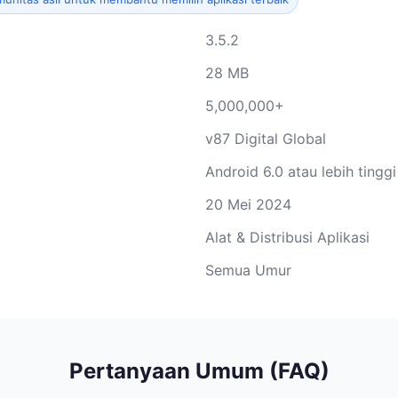
3.5.2
28 MB
5,000,000+
v87 Digital Global
Android 6.0 atau lebih tinggi
20 Mei 2024
Alat & Distribusi Aplikasi
Semua Umur
Pertanyaan Umum (FAQ)