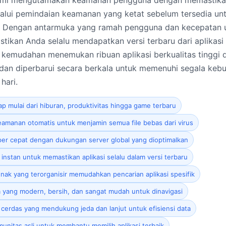
lalui pemindaian keamanan yang ketat sebelum tersedia un
.. Dengan antarmuka yang ramah pengguna dan kecepatan
tikan Anda selalu mendapatkan versi terbaru dari aplikasi
 kemudahan menemukan ribuan aplikasi berkualitas tinggi 
, dan diperbarui secara berkala untuk memenuhi segala keb
hari.
kap mulai dari hiburan, produktivitas hingga game terbaru
amanan otomatis untuk menjamin semua file bebas dari virus
er cepat dengan dukungan server global yang dioptimalkan
instan untuk memastikan aplikasi selalu dalam versi terbaru
unak yang terorganisir memudahkan pencarian aplikasi spesifik
yang modern, bersih, dan sangat mudah untuk dinavigasi
erdas yang mendukung jeda dan lanjut untuk efisiensi data
munitas asli untuk membantu memilih aplikasi terbaik