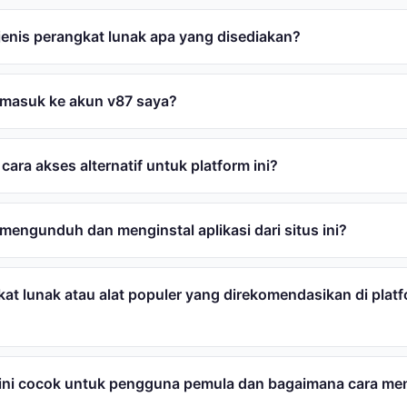
jenis perangkat lunak apa yang disediakan?
 masuk ke akun v87 saya?
cara akses alternatif untuk platform ini?
mengunduh dan menginstal aplikasi dari situs ini?
at lunak atau alat populer yang direkomendasikan di plat
 ini cocok untuk pengguna pemula dan bagaimana cara me