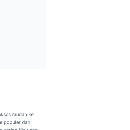
akses mudah ke
ame populer dan
setiap file yang