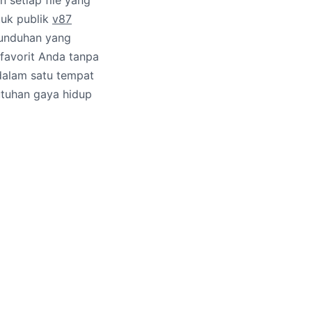
tuk publik
v87
 unduhan yang
 favorit Anda tanpa
dalam satu tempat
utuhan gaya hidup