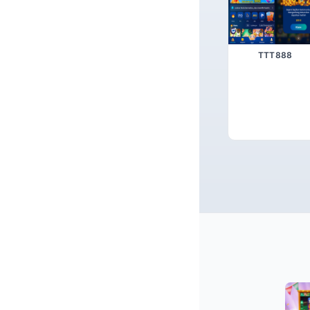
TTT888