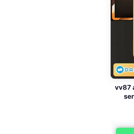
vv87 
ser