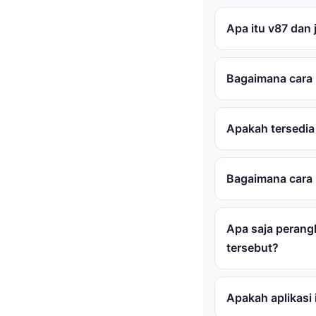
Apa itu v87 dan 
Bagaimana cara
Apakah tersedia 
Bagaimana cara 
Apa saja perangk
tersebut?
Apakah aplikasi