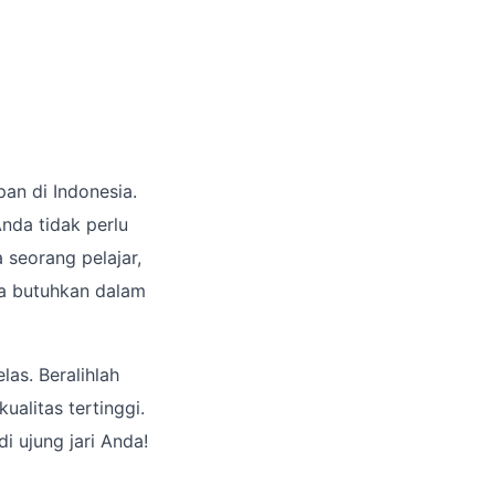
an di Indonesia.
nda tidak perlu
 seorang pelajar,
da butuhkan dalam
as. Beralihlah
alitas tertinggi.
i ujung jari Anda!