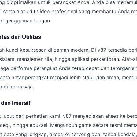
ang dioptimalkan untuk perangkat Anda. Anda bisa menemu
al serta alat edit video profesional yang membantu Anda 
ari genggaman tangan.
itas dan Utilitas
lah kunci kesuksesan di zaman modern. Di v87, tersedia berba
istem, manajemen file, hingga aplikasi perkantoran. Alat-al
aga performa perangkat Anda tetap cepat dan terorganisir
i data antar perangkat menjadi lebih stabil dan aman, mend
 di mana saja.
 dan Imersif
 luput dari perhatian kami. v87 menyediakan akses ke ber
trategi, hingga edukasi. Mengunduh game secara resmi mem
data yang lengkap, akses ke server global tanpa kendala,