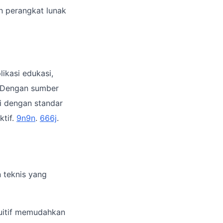
 perangkat lunak
likasi edukasi,
. Dengan sumber
i dengan standar
ktif.
9n9n
.
666j
.
 teknis yang
tuitif memudahkan