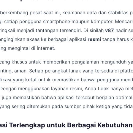
g berkembang pesat saat ini, keamanan data dan stabilitas 
agi setiap pengguna smartphone maupun komputer. Mencar
ngkali menjadi tantangan tersendiri. Di sinilah
v87
hadir se
nginginkan akses ke berbagai aplikasi
resmi
tanpa harus k
ng mengintai di internet.
ncang khusus untuk memberikan pengalaman mengunduh yan
nting, aman. Setiap perangkat lunak yang tersedia di platf
ifikasi yang ketat untuk memastikan bahwa pengguna menda
Dengan menggunakan layanan resmi, Anda tidak hanya meli
pi juga memastikan bahwa aplikasi tersebut berjalan optim
ang sering ditemukan pada sumber pihak ketiga yang tidak
kasi Terlengkap untuk Berbagai Kebutuhan