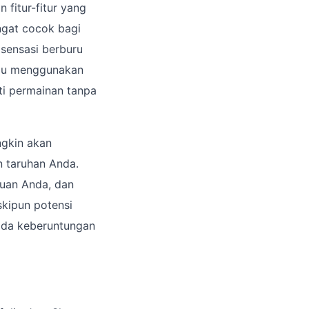
 fitur-fitur yang
angat cocok bagi
sensasi berburu
tau menggunakan
nti permainan tanpa
ngkin akan
n taruhan Anda.
uan Anda, dan
skipun potensi
ada keberuntungan