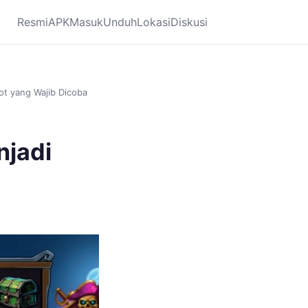
Resmi
APK
Masuk
Unduh
Lokasi
Diskusi
t yang Wajib Dicoba
njadi