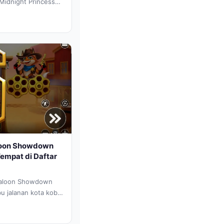
 Midnight Princess
ebagai tambahan
loon Showdown
empat di Daftar
 Saloon Showdown
u jalanan kota koboi
ewan kartun yang