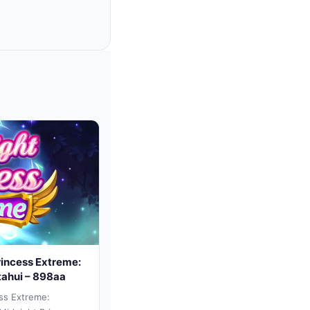
incess Extreme:
ahui – 898aa
ss Extreme: