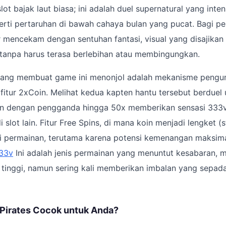
lot bajak laut biasa; ini adalah duel supernatural yang inte
erti pertaruhan di bawah cahaya bulan yang pucat. Bagi p
 mencekam dengan sentuhan fantasi, visual yang disajikan
anpa harus terasa berlebihan atau membingungkan.
yang membuat game ini menonjol adalah mekanisme pengu
itur 2xCoin. Melihat kedua kapten hantu tersebut berduel 
 dengan pengganda hingga 50x memberikan sensasi 333v 
 slot lain. Fitur Free Spins, di mana koin menjadi lengket (
i permainan, terutama karena potensi kemenangan maksim
33v
Ini adalah jenis permainan yang menuntut kesabaran, 
g tinggi, namun sering kali memberikan imbalan yang sepa
Pirates Cocok untuk Anda?