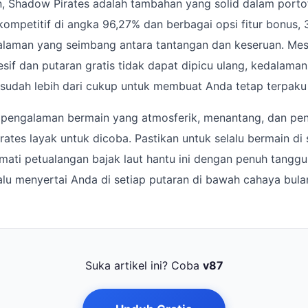
, Shadow Pirates adalah tambahan yang solid dalam portofo
mpetitif di angka 96,27% dan berbagai opsi fitur bonus, 
aman yang seimbang antara tantangan dan keseruan. Mes
resif dan putaran gratis tidak dapat dipicu ulang, kedalam
sudah lebih dari cukup untuk membuat Anda tetap terpaku 
 pengalaman bermain yang atmosferik, menantang, dan pe
rates layak untuk dicoba. Pastikan untuk selalu bermain di
kmati petualangan bajak laut hantu ini dengan penuh tang
lu menyertai Anda di setiap putaran di bawah cahaya bula
Suka artikel ini? Coba
v87