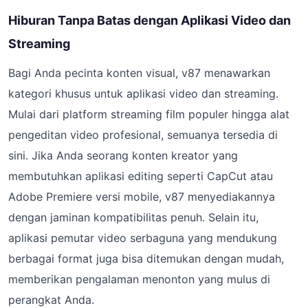
Hiburan Tanpa Batas dengan Aplikasi Video dan
Streaming
Bagi Anda pecinta konten visual, v87 menawarkan
kategori khusus untuk aplikasi video dan streaming.
Mulai dari platform streaming film populer hingga alat
pengeditan video profesional, semuanya tersedia di
sini. Jika Anda seorang konten kreator yang
membutuhkan aplikasi editing seperti CapCut atau
Adobe Premiere versi mobile, v87 menyediakannya
dengan jaminan kompatibilitas penuh. Selain itu,
aplikasi pemutar video serbaguna yang mendukung
berbagai format juga bisa ditemukan dengan mudah,
memberikan pengalaman menonton yang mulus di
perangkat Anda.