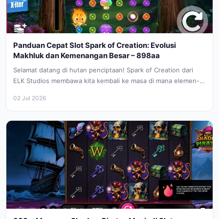
Panduan Cepat Slot Spark of Creation: Evolusi
Makhluk dan Kemenangan Besar – 898aa
Selamat datang di hutan penciptaan! Spark of Creation dari
ELK Studios membawa kita kembali ke masa di mana elemen-
elemen dasar...
02 Jul 2026