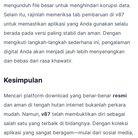
mengunduh file besar untuk menghindari korupsi data.
Selain itu, rajinlah memeriksa tab pembaruan di v87
untuk memastikan aplikasi yang Anda gunakan selalu
berada pada versi paling stabil dan aman. Dengan
mengikuti langkah-langkah sederhana ini, pengalaman
digital Anda akan menjadi jauh lebih menyenangkan
dan bebas dari rasa khawatir.
Kesimpulan
Mencari platform download yang benar-benar
resmi
dan aman di tengah hutan internet bukanlah perkara
mudah. Namun,
v87
telah membuktikan diri sebagai
salah satu yang terbaik di bidangnya. Dengan koleksi
aplikasi yang sangat beragam—mulai dari sosial media,