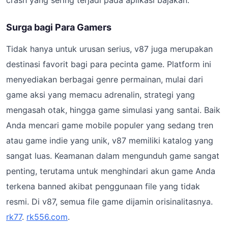
crash yang sering terjadi pada aplikasi bajakan.
Surga bagi Para Gamers
Tidak hanya untuk urusan serius, v87 juga merupakan
destinasi favorit bagi para pecinta game. Platform ini
menyediakan berbagai genre permainan, mulai dari
game aksi yang memacu adrenalin, strategi yang
mengasah otak, hingga game simulasi yang santai. Baik
Anda mencari game mobile populer yang sedang tren
atau game indie yang unik, v87 memiliki katalog yang
sangat luas. Keamanan dalam mengunduh game sangat
penting, terutama untuk menghindari akun game Anda
terkena banned akibat penggunaan file yang tidak
resmi. Di v87, semua file game dijamin orisinalitasnya.
rk77
.
rk556.com
.