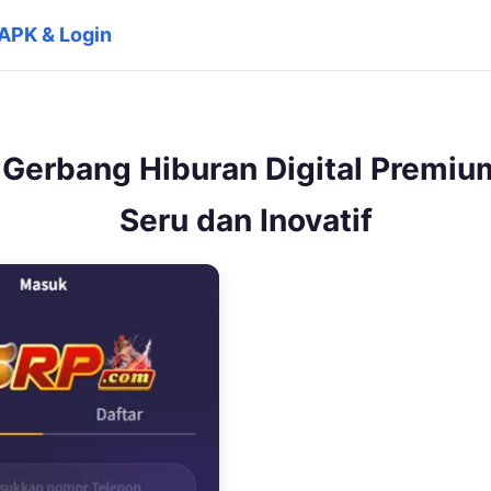
 APK & Login
 Gerbang Hiburan Digital Premiu
Seru dan Inovatif