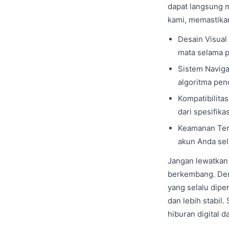
dapat langsung m
kami, memastikan
Desain Visual
mata selama 
Sistem Naviga
algoritma pen
Kompatibilitas
dari spesifik
Keamanan Terj
akun Anda sel
Jangan lewatkan 
berkembang. Den
yang selalu dipe
dan lebih stabil.
hiburan digital 