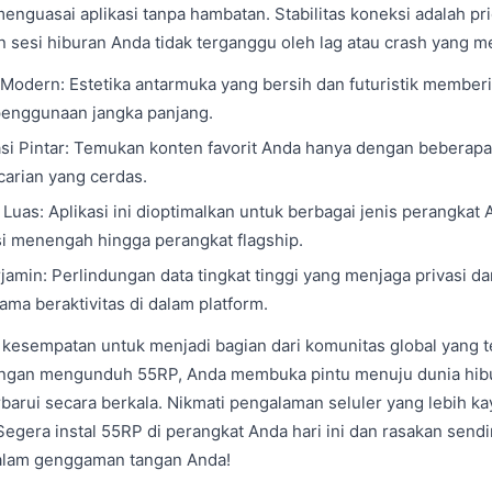
enguasai aplikasi tanpa hambatan. Stabilitas koneksi adalah pri
 sesi hiburan Anda tidak terganggu oleh lag atau crash yang m
 Modern: Estetika antarmuka yang bersih dan futuristik membe
penggunaan jangka panjang.
si Pintar: Temukan konten favorit Anda hanya dengan beberapa
carian yang cerdas.
 Luas: Aplikasi ini dioptimalkan untuk berbagai jenis perangkat 
asi menengah hingga perangkat flagship.
amin: Perlindungan data tingkat tinggi yang menjaga privasi 
ama beraktivitas di dalam platform.
kesempatan untuk menjadi bagian dari komunitas global yang t
gan mengunduh 55RP, Anda membuka pintu menuju dunia hibu
rbarui secara berkala. Nikmati pengalaman seluler yang lebih kay
 Segera instal 55RP di perangkat Anda hari ini dan rasakan sendir
dalam genggaman tangan Anda!