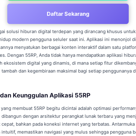
Daftar Sekarang
ai solusi hiburan digital terdepan yang dirancang khusus unt
idup modern pengguna seluler saat ini. Aplikasi ini menonjol di
nnya menyatukan berbagai konten interaktif dalam satu platfo
s. Dengan 55RP, Anda tidak hanya mendapatkan aplikasi hibura
 ekosistem digital yang dinamis, di mana setiap fitur dikemba
i tambah dan kegembiraan maksimal bagi setiap penggunanya d
 dan Keunggulan Aplikasi 55RP
 yang membuat 55RP begitu dicintai adalah optimasi performan
ini dibangun dengan arsitektur perangkat lunak terbaru yang me
cepat, bahkan pada koneksi internet yang terbatas. Antarmuka
 intuitif, memastikan navigasi yang mulus sehingga pengguna b