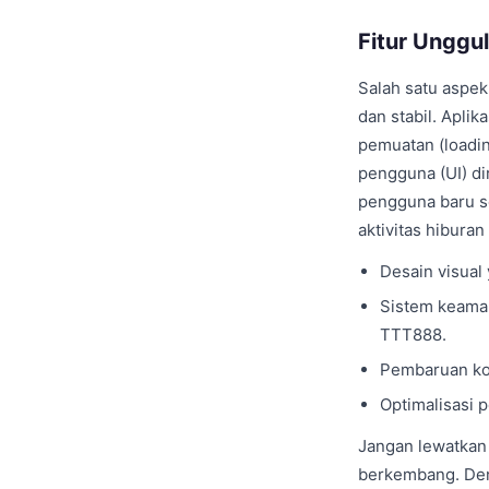
Fitur Unggu
Salah satu aspe
dan stabil. Apli
pemuatan (loadin
pengguna (UI) di
pengguna baru se
aktivitas hibura
Desain visual
Sistem keaman
TTT888.
Pembaruan kon
Optimalisasi 
Jangan lewatkan 
berkembang. Den