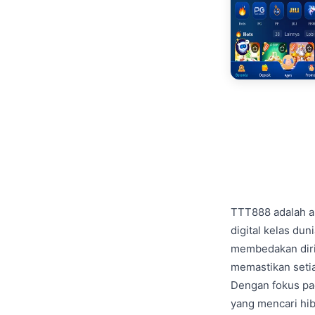
TTT888 adalah ap
digital kelas du
membedakan diri
memastikan seti
Dengan fokus pad
yang mencari hib