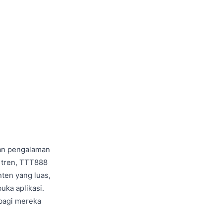
kan pengalaman
 tren, TTT888
ten yang luas,
ka aplikasi.
 bagi mereka