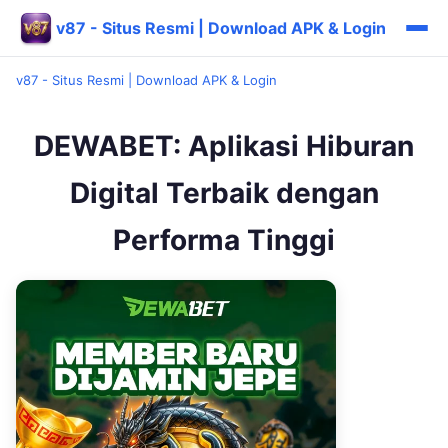
v87 - Situs Resmi | Download APK & Login
v87 - Situs Resmi | Download APK & Login
DEWABET: Aplikasi Hiburan
Digital Terbaik dengan
Performa Tinggi