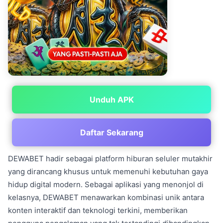
Unduh APK
Daftar Sekarang
DEWABET hadir sebagai platform hiburan seluler mutakhir
yang dirancang khusus untuk memenuhi kebutuhan gaya
hidup digital modern. Sebagai aplikasi yang menonjol di
kelasnya, DEWABET menawarkan kombinasi unik antara
konten interaktif dan teknologi terkini, memberikan